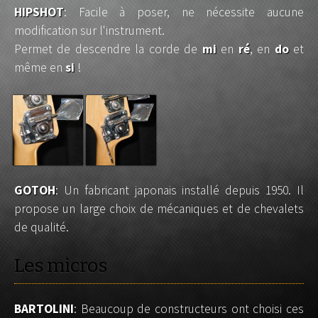
HIPSHOT
: Facile à poser, ne nécessite aucune
modification sur l'instrument.
Permet de descendre la corde de
mi
en
ré
, en
do
et
même en
si
!
GOTOH
: Un fabricant japonais installé depuis 1950. Il
propose un large choix de mécaniques et de chevalets
de qualité.
Les micros
BARTOLINI
: Beaucoup de constructeurs ont choisi ces