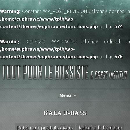
Warning
: Constant WP_POST_REVISIONS already defined in
/home/euphrawe/www/tplb/wp-
content/themes/euphraone/functions.php
on line
574
Warning
: Constant WP_CACHE already defined in
/home/euphrawe/www/tplb/wp-
content/themes/euphraone/functions.php
on line
576
TOUT POUR LE BASSISTE
Menu
KALA U-BASS
Retour aux produits divers
Retour à la boutique