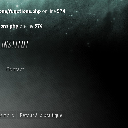
ne/functions.php
on line
574
ons.php
on line
576
Contact
sterclass
 amplis
Retour à la boutique