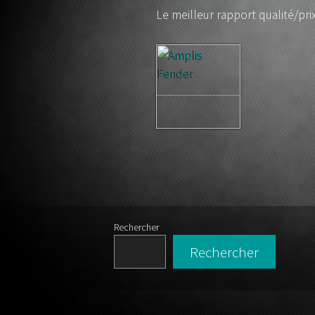
lutherie s
Le meilleur rapport qualité/pri
gui
Rechercher
Rechercher