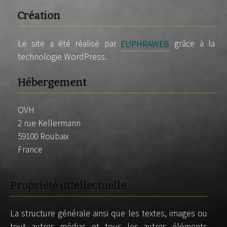
Création
Le site a été réalisé par
EUPHRAWEB
grâce à la
technologie WordPress.
Hébergement
OVH
2 rue Kellermann
59100 Roubaix
France
Propriété intellectuelle
La structure générale ainsi que les textes, images ou
tout autres médias et tous les autres éléments