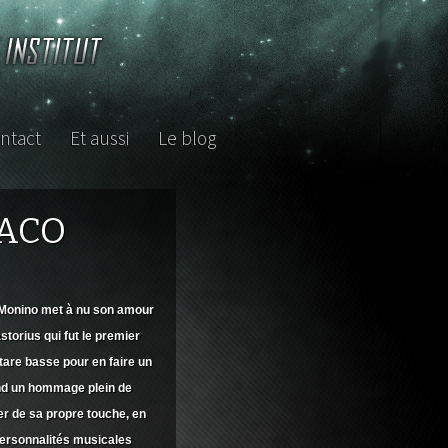
ntact
Et aussi
Le blog
Les TPLBistes
Divers
Liens
Masterclass
JACO
Rencontres
Petites annonces
Cherche 
Archives
concerts
Cherche
 Monino met à nu son amour
storius
qui fut le premier
itare basse pour en faire un
rend un hommage plein de
er de sa propre touche, en
ersonnalités musicales