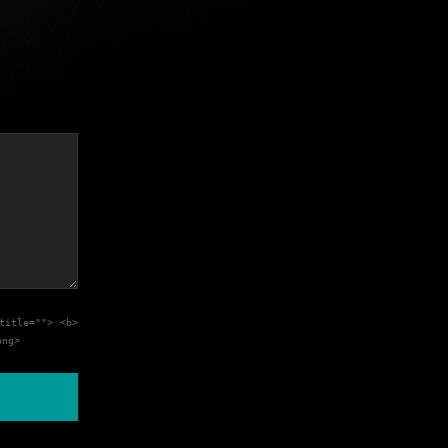
title=""> <b>
ong>