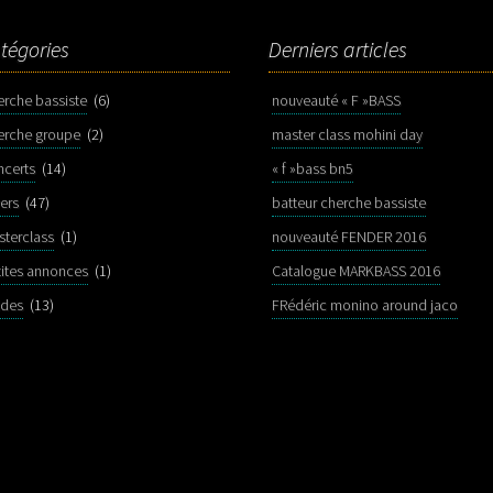
tégories
Derniers articles
erche bassiste
(6)
nouveauté « F »BASS
erche groupe
(2)
master class mohini day
ncerts
(14)
« f »bass bn5
ers
(47)
batteur cherche bassiste
sterclass
(1)
nouveauté FENDER 2016
tites annonces
(1)
Catalogue MARKBASS 2016
ldes
(13)
FRédéric monino around jaco