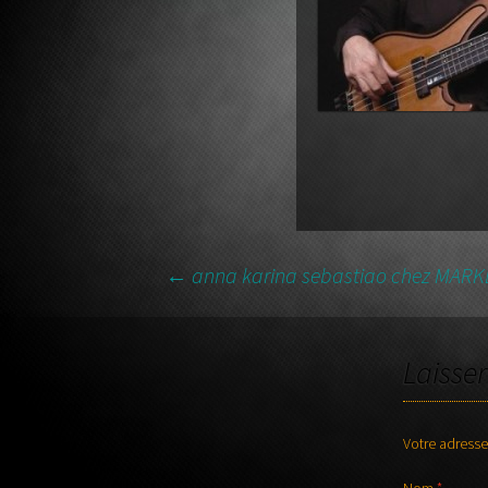
guitare
←
anna karina sebastiao chez MAR
NAVIGATION DES AR
Laisse
Votre adresse