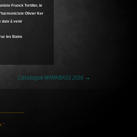
niste Franck Tortiller, le
l’harmoniciste Olivier Ker
 date à venir
ruc les Bains
Catalogue MARKBASS 2016
→
ec
*