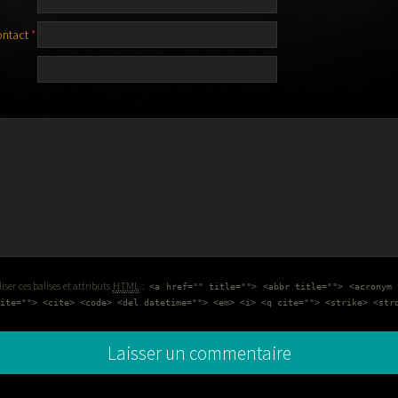
ontact
*
ser ces balises et attributs
HTML
:
<a href="" title=""> <abbr title=""> <acronym 
ite=""> <cite> <code> <del datetime=""> <em> <i> <q cite=""> <strike> <str