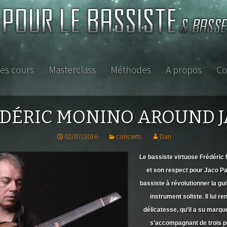
es cours
Masterclass
Méthodes
A propos
Co
ISTE
DÉRIC MONINO AROUND 
02/07/2016
concerts
Dan
Le bassiste virtuose Frédéric
et son respect pour
Jaco Pa
bassiste à révolutionner la gu
instrument soliste. Il lui 
délicatesse, qu’il a su marqu
etite
se ou
s’accompagnant de trois p