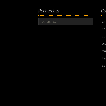
Recherchez
Ca
Rechercher :
Ch
Ch
co
Div
Ma
Pe
So