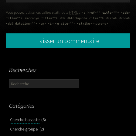
Vous pouvez utiliser ces balises et attributs
HTML
:
<a href="" title=""> <abbr
title=""> <acronym title=""> <b> <blockquote cite=""> <cite> <code>
<del datetime=""> <em> <i> <q cite=""> <strike> <strong>
Recherchez
Rechercher :
Catégories
Cherche bassiste
(6)
Cherche groupe
(2)