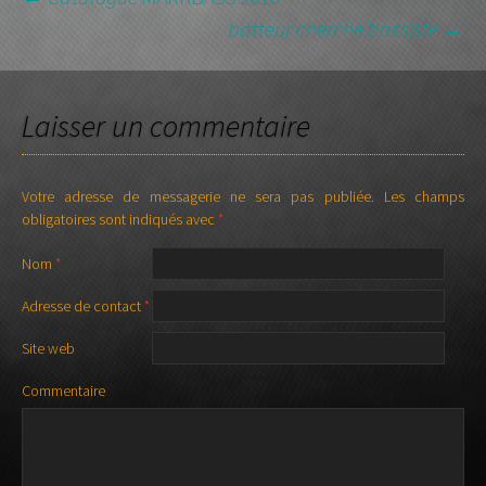
batteur cherche bassiste
→
NAVIGATION DES
ARTICLES
Laisser un commentaire
Votre adresse de messagerie ne sera pas publiée.
Les champs
obligatoires sont indiqués avec
*
Nom
*
Adresse de contact
*
Site web
Commentaire