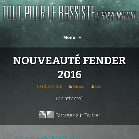
Magasin de basse depuis 1986 !
TOUT POUR LE BASSISTE
Menu
NOUVEAUTÉ FENDER
2016
13/07/2016
Divers
Dan
(en attente)
Partagez sur Twitter
←
Catalogue MARKBASS 2016