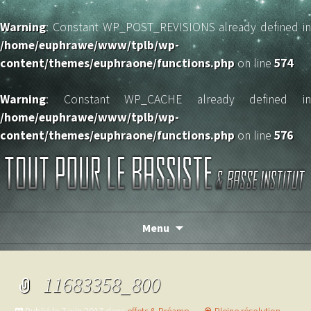
Warning
: Constant WP_POST_REVISIONS already defined in
/home/euphrawe/www/tplb/wp-
content/themes/euphraone/functions.php
on line
574
Warning
: Constant WP_CACHE already defined in
/home/euphrawe/www/tplb/wp-
content/themes/euphraone/functions.php
on line
576
TOUT POUR LE BASSISTE
Menu
11683358_800