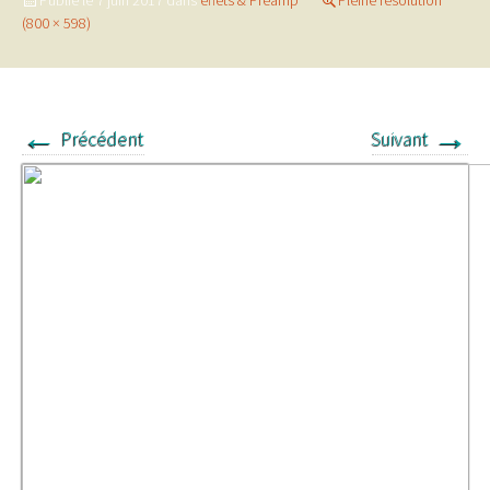
Publié le
7 juin 2017
dans
effets & Préamp
Pleine résolution
(800 × 598)
←
→
Précédent
Suivant