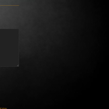
taire.