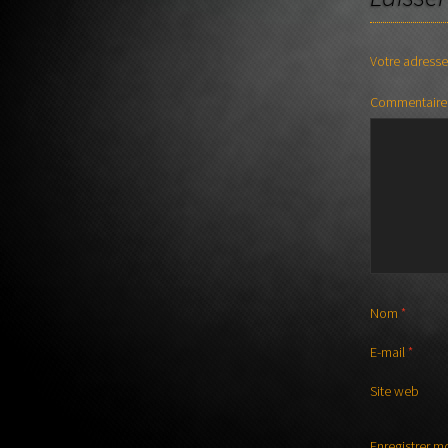
Votre adresse
Commentair
Nom
*
E-mail
*
Site web
Enregistrer m