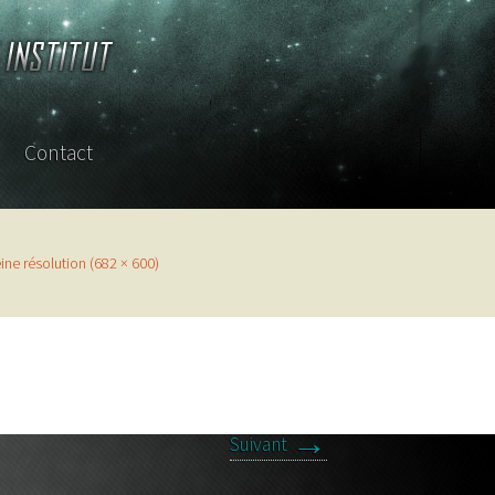
Contact
sterclass
ine résolution (682 × 600)
→
Suivant