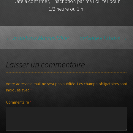
Date à confirmer, inscription par mail ou tel pour
1/2 heure ou 1 h
NAVIGATION
←
markbass Marcus Miller
arrivage « f »bass
→
DES
Laisser un commentaire
ARTICLES
Votre adresse e-mail ne sera pas publiée.
Les champs obligatoires sont
indiqués avec
*
Commentaire
*