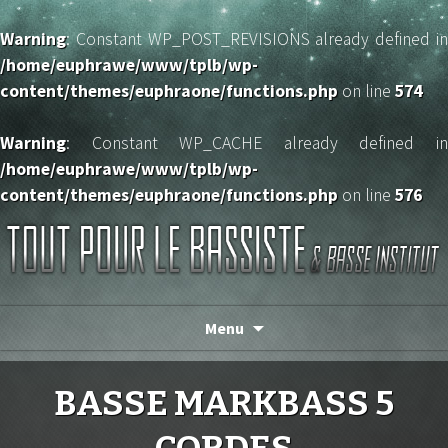
Warning
: Constant WP_POST_REVISIONS already defined in
/home/euphrawe/www/tplb/wp-
content/themes/euphraone/functions.php
on line
574
Warning
: Constant WP_CACHE already defined in
/home/euphrawe/www/tplb/wp-
content/themes/euphraone/functions.php
on line
576
TOUT POUR LE BASSISTE
Menu
BASSE MARKBASS 5