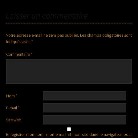
DES
Laisser un commentaire
ARTICLES
Votre adresse e-mail ne sera pas publiée.
Les champs obligatoires sont
indiqués avec
*
Commentaire
*
Nom
*
E-mail
*
Site web
Enregistrer mon nom, mon e-mail et mon site dans le navigateur pour