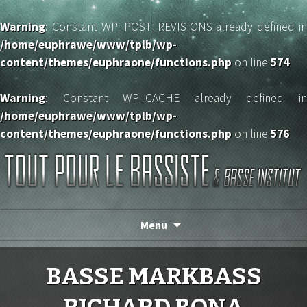
Warning
: Constant WP_POST_REVISIONS already defined in
/home/euphrawe/www/tplb/wp-
content/themes/euphraone/functions.php
on line
574
Warning
: Constant WP_CACHE already defined in
/home/euphrawe/www/tplb/wp-
content/themes/euphraone/functions.php
on line
576
TOUT POUR LE BASSISTE
Menu
BASSE MARKBASS