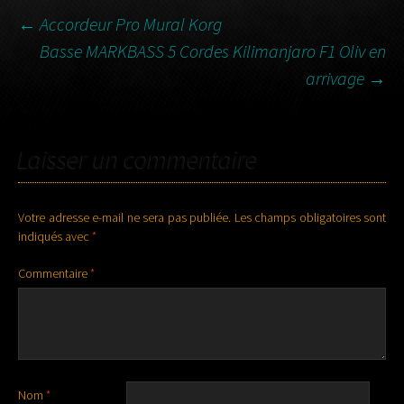
NAVIGATION
←
Accordeur Pro Mural Korg
Basse MARKBASS 5 Cordes Kilimanjaro F1 Oliv en
DES
arrivage
→
ARTICLES
Laisser un commentaire
Votre adresse e-mail ne sera pas publiée.
Les champs obligatoires sont
indiqués avec
*
Commentaire
*
Nom
*