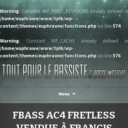
Warning
: Constant WP_POST_REVISIONS already defined in
/home/euphrawe/www/tplb/wp-
content/themes/euphraone/functions.php
on line
574
Warning
: Constant WP_CACHE already defined in
/home/euphrawe/www/tplb/wp-
content/themes/euphraone/functions.php
on line
576
TOUT POUR LE BASSISTE
Menu
FBASS AC4 FRETLESS