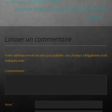
NAVIGATION
←
Préamp SADOWSKY SBP-1
Tabouret FENDER Sunburst 120€ (58cm) et 130€
DES
(73cm)
→
ARTICLES
Laisser un commentaire
Votre adresse e-mail ne sera pas publiée.
Les champs obligatoires sont
indiqués avec
*
Commentaire
*
Nom
*