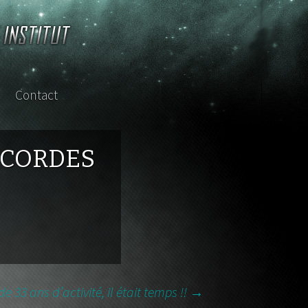
Contact
sterclass
S CORDES
 33 ans d’activité, il était temps !!
→