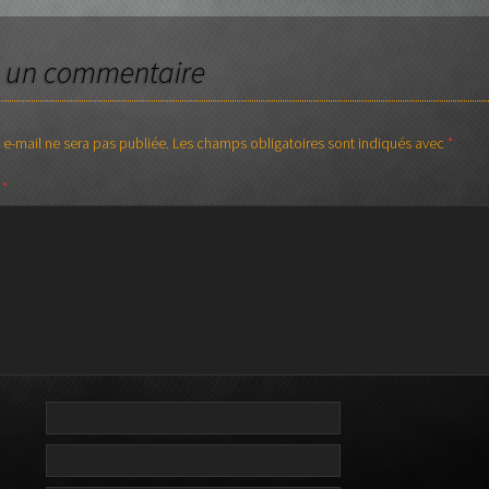
Stick CHAPMAN
JAYDEE
Orange
MUSICMAN
r un commentaire
Rickenbacker
 e-mail ne sera pas publiée.
Les champs obligatoires sont indiqués avec
*
SADOWSKY
e
*
Sire – Marcus Miller
WARWICK