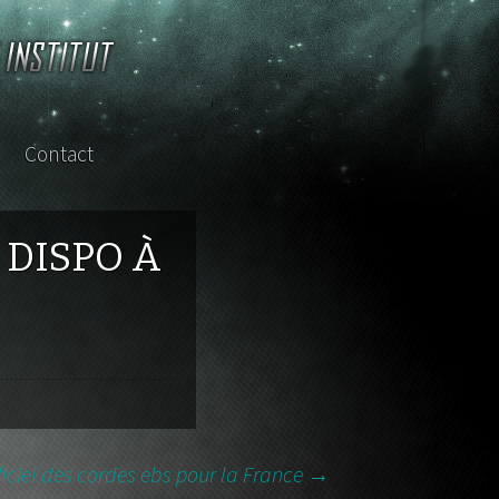
Contact
sterclass
 DISPO À
fficiel des cordes ebs pour la France
→