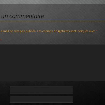
Stick CHAPMAN
JAYDEE
Orange
MUSICMAN
r un commentaire
Rickenbacker
 e-mail ne sera pas publiée.
Les champs obligatoires sont indiqués avec
*
SADOWSKY
e
*
Sire – Marcus Miller
WARWICK