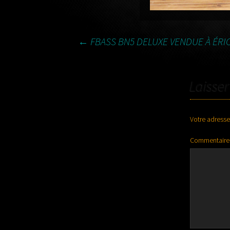
NAVIGATION
←
FBASS BN5 DELUXE VENDUE À ÉRI
DES
Laisse
ARTICLES
Votre adresse
Commentair