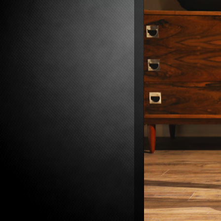
lutherie s
gui