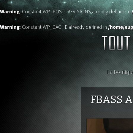
Warning
: Constant WP_POST_REVISIONS already defined in
Warning
: Constant WP_CACHE already defined in
/home/eup
Aller
au
La boutiqu
contenu
TOUT POUR LE BASS
Amp
Bas
FBASS A
CD &
Div
Réparation