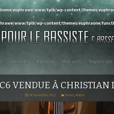
/home/euphrawe/www/tplb/wp-content/themes/euphrao
hrawe/www/tplb/wp-content/themes/euphraone/functi
e
Les cours
A propos
Mais aussi
Masterclass
ISTE
lis
AMPEG
Archives
Les news
Archives Ma
ses
ALEMBIC
Aguilar
Rencontres
Promotions
C6 VENDUE À CHRISTIAN 
 DVD
ARIA
EBS
Petites annonces
24 novembre 2022
Divers
,
Matos
ers
Méthodes
F-BASS
Eden
Concerts
s & petite
FENDER & SQUIER
Fender (amplis)
Accessoires
Les TPLBistes