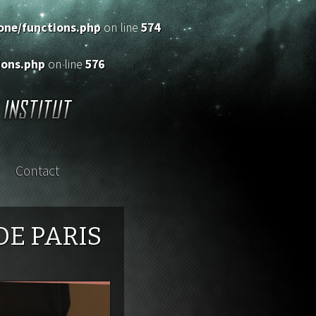
ne/functions.php
on line
574
ons.php
on line
576
Contact
sterclass
DE PARIS