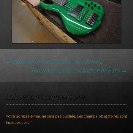
NAVIGATION
←
FBass BN5 vendue à Beni-Jael de Paris
FBass AC6 vendue à Christian de Paris
→
DES
Laisser un commentaire
ARTICLES
Votre adresse e-mail ne sera pas publiée.
Les champs obligatoires sont
indiqués avec
*