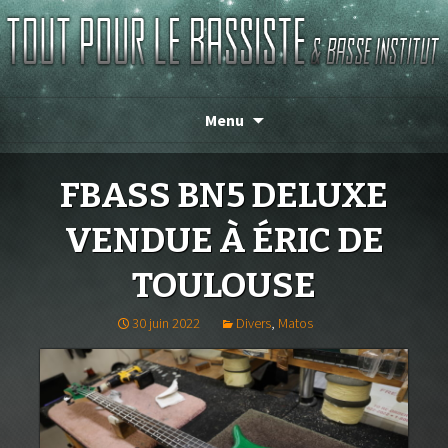
TOUT POUR LE BASSISTE
Menu
FBASS BN5 DELUXE
VENDUE À ÉRIC DE
TOULOUSE
30 juin 2022
Divers
,
Matos