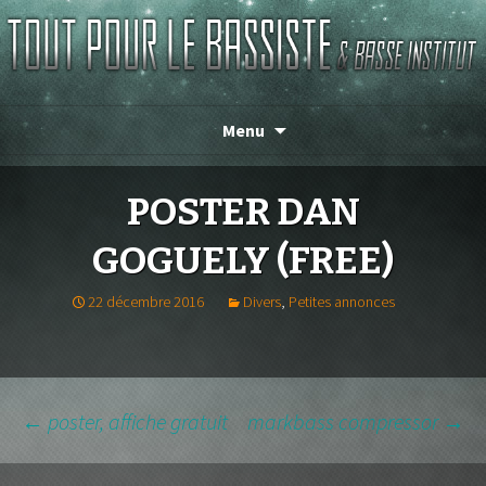
TOUT POUR LE BASSISTE
Menu
POSTER DAN
GOGUELY (FREE)
22 décembre 2016
Divers
,
Petites annonces
NAVIGATION
←
poster, affiche gratuit
markbass compressor
→