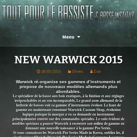
Magasin de basse depuis 1986 !
TOUT POUR LE BASSISTE
Menu
NEW WARWICK 2015
28/05/2015
Divers
Dan
Warwick ré-organise ses gammes d’instruments et
propose de nouveaux modèles allemands plus
abordables.
Le spécialiste de la basse aux bois exotiques, à la finition et aux réglages
irréprochables et au son incomparable, Le grand nom allemand de la
lutherie de basses voit sa gamme d’instruments évoluer. Le haut de
gamme est maintenant renommé Warwick Custom Shop, évolution
logique puisque la marque a vu sa demande en instrument
principalement centrée sur des commandes spéciales. Le coût évident de
modèles spéciaux a poussé Warwick à recentrer son milieu de gamme en
donnant une nouvelle naissance à la gamme Pro Series.
Si vous connaissez les Warwick Pro Series Made in Korea, oubliez les, il