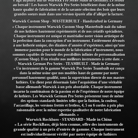
s’agit aujourd’hui de Warwick Pro Series Made in Germany. Le retour
au bercail ! Les basses Warwick Pro Series bénéficient donc de la même
haute qualité de fabrication et de la savante sélection des bois que leurs
grandes soeurs mais dans une version épurée afin d’alléger la facture.
Warwick Custom Shop - MASTERBUILT - Handcrafted in Germany
« Chaque instrument Warwick Custom Shop Masterbuilt naît du talent
de nos luthiers hautement expérimentés et de nos créatifs spécialistes.
Chaque instrument est unique et matérialise notre vision artistique de
la perfection dans la conception d’un instrument. Entièrement dévoués
à une lutherie unique, des dizaines d’années d’expérience, ainsi qu’une
immense passion pour le monde de la fabrication d’instrument, nous
sommes capables de fournir des possibilités infinies de personnalisation
(Custom Shop). Il en résulte nos meilleurs instruments à cette date. »
Warwick German Pro Series - TEAMBUILT - Made in Germany
« Un instrument de la gamme Warwick Pro Series Teambuilt est conçu
dans la même usine que nos modèles haut de gamme par notre
personnel hautement qualifié, sous la supervision directe de nos master-
luthiers. Un client peut désormais faire l’acquisition d’une véritable
basse allemande Warwick à un prix abordable. Chaque instrument
incarne la combinaison de la passion et de l’expérience de notre équipe
de luthiers. Les Warwick German Pro Series présentent tout de même
des options standards limitées telles que la finition, la couleur,
l’accastillage, les versions frettée et fretless, 4, 5 ou 6 cordes à prix plus
raisonnable avec la même expertise qualitative de notre fabrication
allemande. »
Warwick Rockbass - STANDARD - Made in China
« La série RockBass, déjà bien connue, offre des instruments de
grande qualité à un prix d’entrée de gamme. Chaque instrument
est individuellement vérifié par notre équipe de luthiers