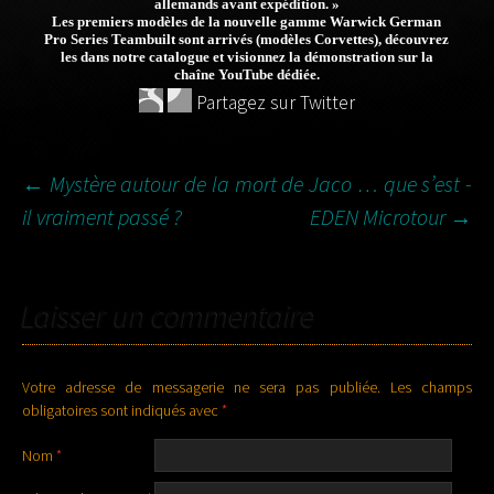
allemands avant expédition. »
Les premiers modèles de la nouvelle gamme Warwick German
Pro Series Teambuilt sont arrivés (modèles Corvettes), découvrez
les dans notre catalogue et visionnez la démonstration sur la
chaîne YouTube dédiée.
Partagez sur Twitter
←
Mystère autour de la mort de Jaco … que s’est -
il vraiment passé ?
EDEN Microtour
→
NAVIGATION DES
ARTICLES
Laisser un commentaire
Votre adresse de messagerie ne sera pas publiée.
Les champs
obligatoires sont indiqués avec
*
Nom
*