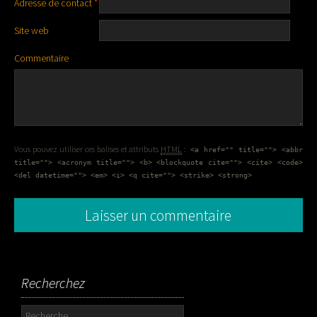
Adresse de contact
*
Site web
Commentaire
Vous pouvez utiliser ces balises et attributs
HTML
:
<a href="" title=""> <abbr
title=""> <acronym title=""> <b> <blockquote cite=""> <cite> <code>
<del datetime=""> <em> <i> <q cite=""> <strike> <strong>
Recherchez
Rechercher :