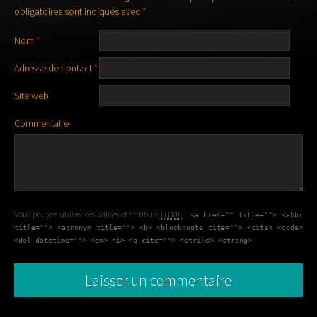
obligatoires sont indiqués avec
*
Nom
*
Adresse de contact
*
Site web
Commentaire
Vous pouvez utiliser ces balises et attributs
HTML
:
<a href="" title=""> <abbr
title=""> <acronym title=""> <b> <blockquote cite=""> <cite> <code>
<del datetime=""> <em> <i> <q cite=""> <strike> <strong>