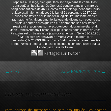
reprises au visage, bien que Jaco soit déjà dans le coma. Il est
transporté à l’hopital après être resté couché dans une mare de
sang pendant près de 4h. Le coma s’est prolongé pendant 9 jours
et jaco est finalement décédé le Lundi 21 septembre 1987 à 22h.
Causes constatées par le médecin légiste: traumatisme crânien,
traumatisme facial, pneumonie, la légende dit que son coeur s’est
arrêté 3 heures après que l’on eut débranché son assistance
respiratoire, alors que son électro-encéphalogramme était plat.
John Francis Anthony Pastorius lll, plus connu sous le nom de Jaco
Pastorius est un bassiste de jazz-rock américain. Né le 01/12/1951
à Morristown (Pennsylvanie); Mort à Wilton manors (Fort
Lauderdale) le 21/09/1987 à 36 ans. Virtuose de la basse dans les
année 70/80, il amena la basse électrique à son paroxysme sur sa
Fender jazz bass déffretée.
Partagez sur Twitter
←
décès
New WARWICK 2015
→
NAVIGATION DES
Laisser un commentaire
ARTICLES
Votre adresse de messagerie ne sera pas publiée.
Les champs