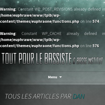
Warning
: Constant WP_POST_REVISIONS already defined in
/home/euphrawe/www/tplb/wp-
content/themes/euphraone/functions.php
on line
574
Warning
: Constant WP_CACHE already defined in
/home/euphrawe/www/tplb/wp-
content/themes/euphraone/functions.php
on line
576
TOUT POUR LE BASSISTE
Menu
TOUS LES ARTICLES PAR
DAN