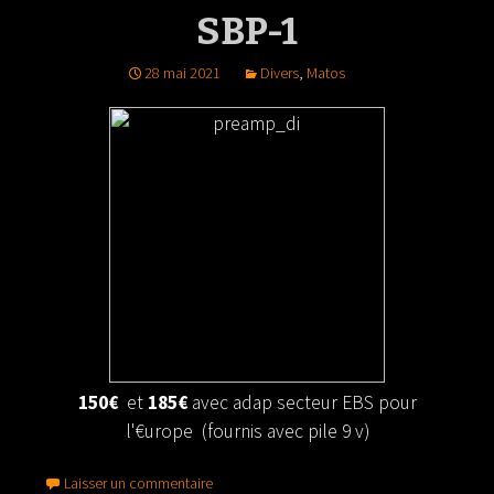
SBP-1
28 mai 2021
Divers
,
Matos
150€
et
185€
avec adap secteur EBS pour
l'€urope (fournis avec pile 9 v)
Laisser un commentaire